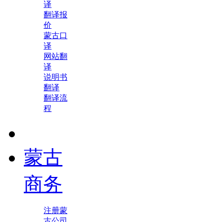
译
翻译报
价
蒙古口
译
网站翻
译
说明书
翻译
翻译流
程
蒙古
商务
注册蒙
古公司