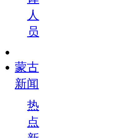
人
员
蒙古
新闻
热
点