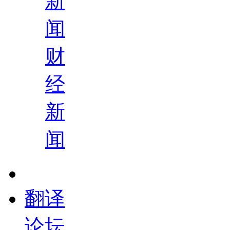
新
闻
财
经
新
闻
翻译
论坛