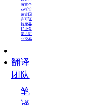
蒙古企
业托管
蒙古国
许可证
特定委
托业务
蒙古矿
业交易
翻译
团队
笔
译