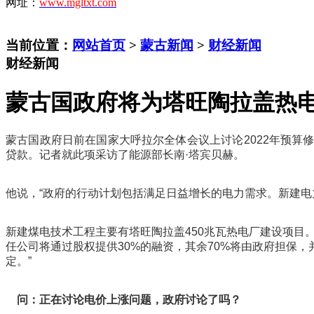
网址：
www.mgltxt.com
当前位置：
网站首页
>
蒙古新闻
>
财经新闻
财经新闻
蒙古国政府将为塔旺陶拉盖热电
蒙古国
政府日前在
国
家大呼拉尔全体
会议
上
讨论
2022
年
预
算
贷
款。
记
者就此
项
采
访
了能源部
长
南
·
塔
宾贝
赫。
他
说
，
“
政府的行
动计划
包括
满
足日益增
长
的
电
力需求。新建
电
新建煤
电
技
术
工程主要有塔旺陶拉盖
450
兆瓦
热电厂
建
设项
目
任公司
将
通
过
股
权
提供
30%
的融
资
，其余
70%
将
由政府担保，
定。
”
问
：正在
讨论电
价上
涨问题
，政府
讨论
了
吗
？