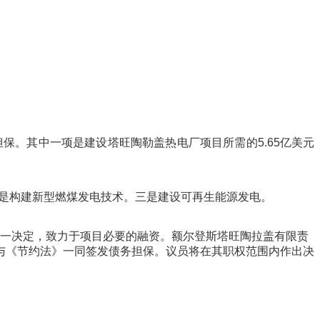
担保。其中一
项
是建
设
塔旺陶勒盖
热电厂项
目所需的
5.65
亿
美元
是
构
建新型燃煤
发电
技
术
。三是建
设
可再生能源
发电
。
一
决
定，致力于
项
目必要的融
资
。
额
尔登斯塔旺陶拉盖有限
责
与
《
节约
法》一同
签发债务
担保。
议员将
在其
职权
范
围内
作出
决