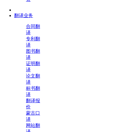
翻译业务
合同翻
译
专利翻
译
图书翻
译
证明翻
译
论文翻
译
标书翻
译
翻译报
价
蒙古口
译
网站翻
译