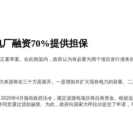
厂融资70%提供担保
修正案草案。在此框架
内
，政府
认为
有必要
为两个项
目
发
行
债务
力
来
源
将
在三
个
方面展
开
。一是增加
并扩
大
现
有
电
力的容量。二
。
2020
年
4
月
颁
布政府法令，
规
定
该
煤
电项
目
将
自
筹资
金。根据
这
并
同意通
过贷
款融
资
。
为
此，政府向
国
家大呼拉尔提交了申
请
，