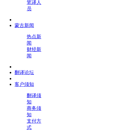
笔译人
员
蒙古新闻
热点新
闻
财经新
闻
翻译论坛
客户须知
翻译须
知
商务须
知
支付方
式