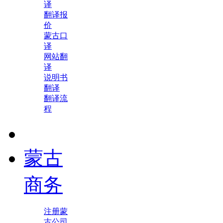
译
翻译报
价
蒙古口
译
网站翻
译
说明书
翻译
翻译流
程
蒙古
商务
注册蒙
古公司