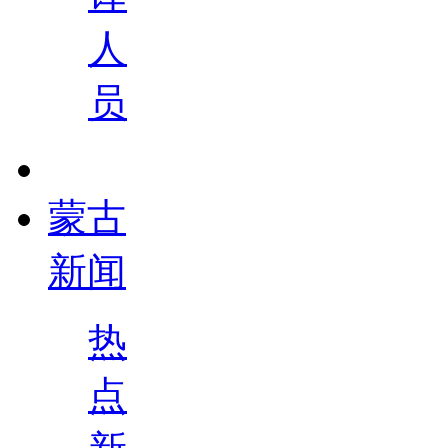
人
员
蒙古
新闻
热
点