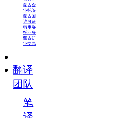
蒙古企
业托管
蒙古国
许可证
特定委
托业务
蒙古矿
业交易
翻译
团队
笔
译