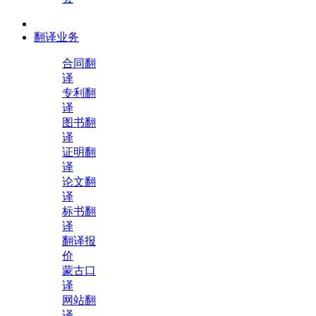
翻译业务
合同翻
译
专利翻
译
图书翻
译
证明翻
译
论文翻
译
标书翻
译
翻译报
价
蒙古口
译
网站翻
译