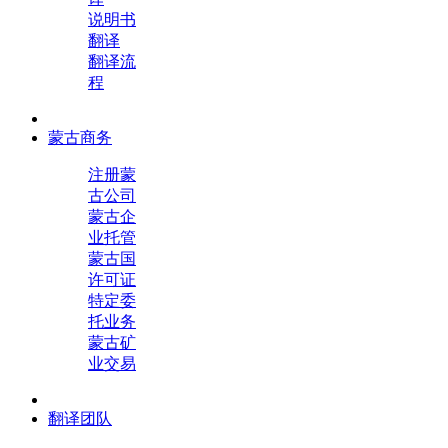
说明书
翻译
翻译流
程
蒙古商务
注册蒙
古公司
蒙古企
业托管
蒙古国
许可证
特定委
托业务
蒙古矿
业交易
翻译团队