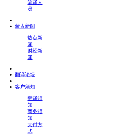
笔译人
员
蒙古新闻
热点新
闻
财经新
闻
翻译论坛
客户须知
翻译须
知
商务须
知
支付方
式