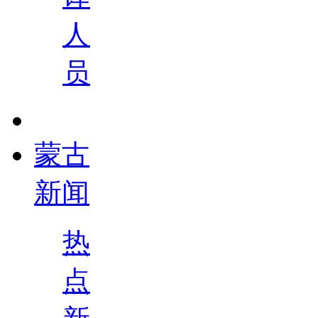
人
员
蒙古
新闻
热
点