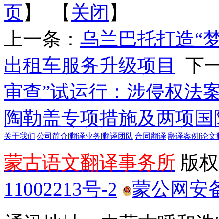
页
】 【
关闭
】
上一条：
乌兰巴托打造“梦
出租车服务升级项目
下一
审查”试运行：涉侵权法
陶勒盖专项措施及两项国
关于我们
|
公司简介
|
翻译业务
|
翻译团队
|
合同翻译
|
翻译案例
|
论文
蒙古语文翻译事务所
版权所
11002213号-2
蒙公网安备 1