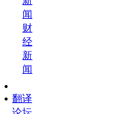
新
闻
财
经
新
闻
翻译
论坛