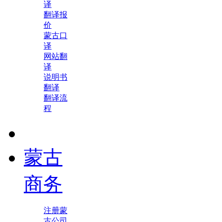
译
翻译报
价
蒙古口
译
网站翻
译
说明书
翻译
翻译流
程
蒙古
商务
注册蒙
古公司