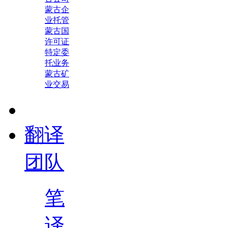
蒙古企
业托管
蒙古国
许可证
特定委
托业务
蒙古矿
业交易
翻译
团队
笔
译