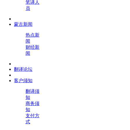
笔译人
员
蒙古新闻
热点新
闻
财经新
闻
翻译论坛
客户须知
翻译须
知
商务须
知
支付方
式