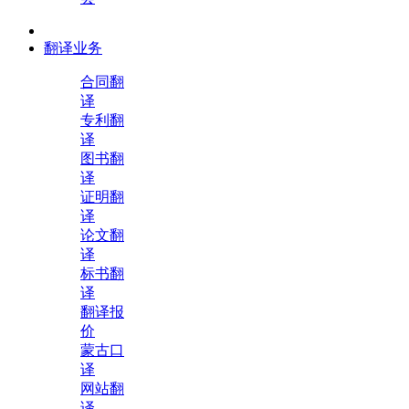
翻译业务
合同翻
译
专利翻
译
图书翻
译
证明翻
译
论文翻
译
标书翻
译
翻译报
价
蒙古口
译
网站翻
译