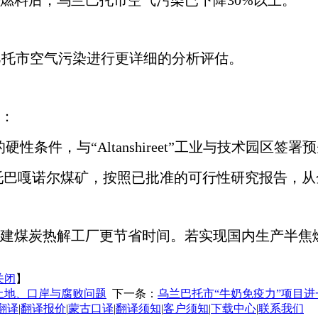
燃料后，乌兰巴托市空气污染已下降30%以上。”
兰巴托市空气污染进行更详细的分析评估。
：
的硬性条件，与“Altanshireet”工业与技术园区
依托巴嘎诺尔煤矿，按照已批准的可行性研究报告，
建煤炭热解工厂更节省时间。若实现国内生产半焦
关闭
】
土地、口岸与腐败问题
下一条：
乌兰巴托市“牛奶免疫力”项目
翻译
|
翻译报价
|
蒙古口译
|
翻译须知
|
客户须知
|
下载中心
|
联系我们