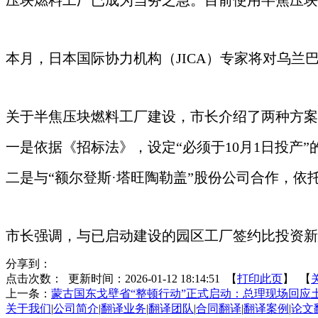
压块燃料工厂已成为当务之急。目前使用半焦压块
本月，日本国际协力机构（
JICA）专家将对乌
关于半焦压块燃料工厂建设，市长介绍了两种方案
一是依据《招标法》，设定
“必须于10月1日投产”
二是与
“额尔登斯·塔旺陶勒盖”股份公司合作，
市长强调，与已启动建设的园区工厂签约比投资新
分享到：
点击次数：
更新时间：2026-01-12 18:14:51 【
打印此页
】 【
上一条：
蒙古国东戈壁省“整顿行动”正式启动：总理现场回应
关于我们
|
公司简介
|
翻译业务
|
翻译团队
|
合同翻译
|
翻译案例
|
论文