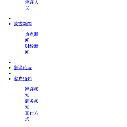
笔译人
员
蒙古新闻
热点新
闻
财经新
闻
翻译论坛
客户须知
翻译须
知
商务须
知
支付方
式