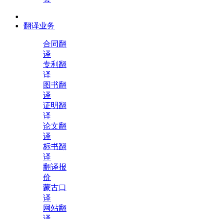
翻译业务
合同翻
译
专利翻
译
图书翻
译
证明翻
译
论文翻
译
标书翻
译
翻译报
价
蒙古口
译
网站翻
译