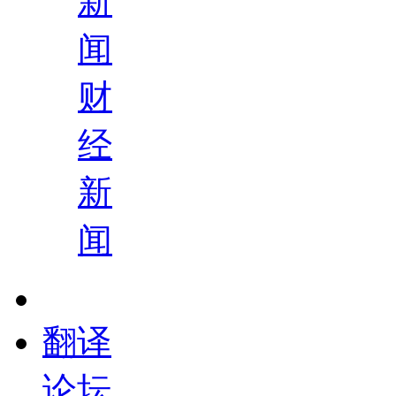
新
闻
财
经
新
闻
翻译
论坛