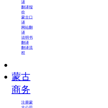
译
翻译报
价
蒙古口
译
网站翻
译
说明书
翻译
翻译流
程
蒙古
商务
注册蒙
古公司