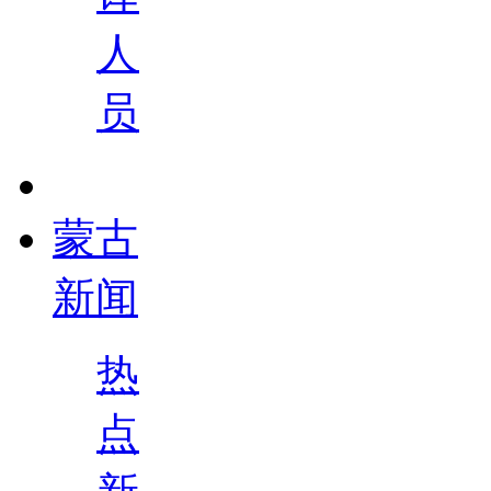
人
员
蒙古
新闻
热
点