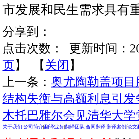
市发展和民生需求具有
分享到：
点击次数：
更新时间：2026-
页
】 【
关闭
】
上一条：
奥尤陶勒盖项目
结构失衡与高额利息引发
木托巴雅尔会见清华大学
关于我们
|
公司简介
|
翻译业务
|
翻译团队
|
合同翻译
|
翻译案例
|
论文