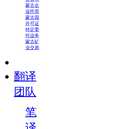
蒙古企
业托管
蒙古国
许可证
特定委
托业务
蒙古矿
业交易
翻译
团队
笔
译