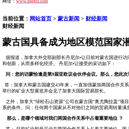
网址：
www.mgltxt.com
当前位置：
网站首页
>
蒙古新闻
>
财经新闻
财经新闻
蒙古国具备成为地区模范国家
据报道，加拿大外交部副部长丹尼尔•让日前对蒙古国进行访
和创新，从而多样化经济。 丹尼尔•让接受的采访如下：
问：您的访蒙恰逢是第9届亚欧议会伙伴会议。那么，您此次
答：加拿大和蒙古国建交43年来，一直加强蒙加两国合作关系
举行的矿业大型展览并会见了加拿大国际贸易部长。
之外，加拿大“绿松石山资源”公司在蒙古国“奥尤陶拉盖”项
系的条件。问：任何两个国家从不对他们之间的贸易周转量满
那么，是哪个领域对我们两国合作关系中占着重要地位 ？
答： 目前矿业和开采业在两国合作关系上占着主要地位。因上述领