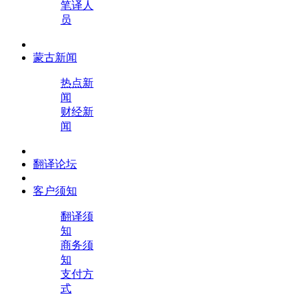
笔译人
员
蒙古新闻
热点新
闻
财经新
闻
翻译论坛
客户须知
翻译须
知
商务须
知
支付方
式