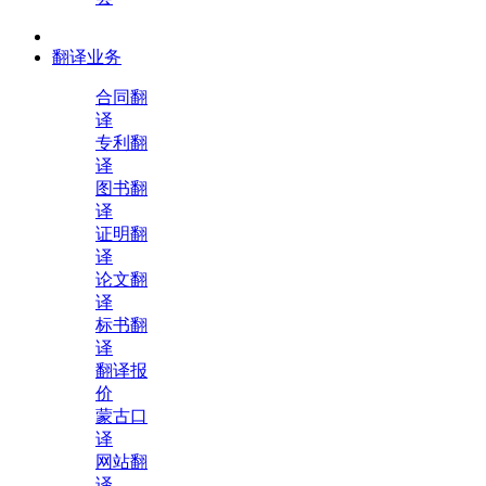
翻译业务
合同翻
译
专利翻
译
图书翻
译
证明翻
译
论文翻
译
标书翻
译
翻译报
价
蒙古口
译
网站翻
译