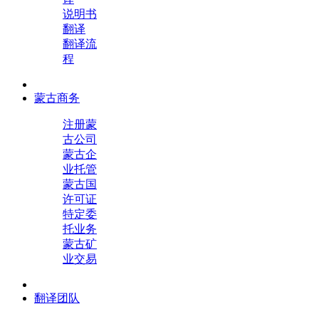
说明书
翻译
翻译流
程
蒙古商务
注册蒙
古公司
蒙古企
业托管
蒙古国
许可证
特定委
托业务
蒙古矿
业交易
翻译团队