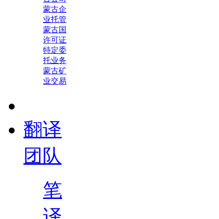
蒙古企
业托管
蒙古国
许可证
特定委
托业务
蒙古矿
业交易
翻译
团队
笔
译