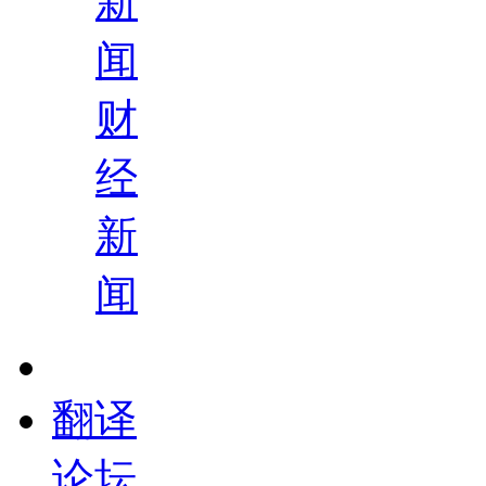
新
闻
财
经
新
闻
翻译
论坛