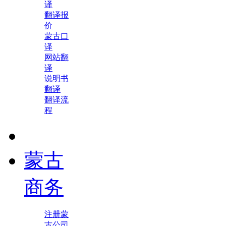
译
翻译报
价
蒙古口
译
网站翻
译
说明书
翻译
翻译流
程
蒙古
商务
注册蒙
古公司