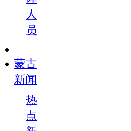
人
员
蒙古
新闻
热
点