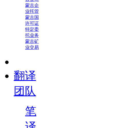
蒙古企
业托管
蒙古国
许可证
特定委
托业务
蒙古矿
业交易
翻译
团队
笔
译