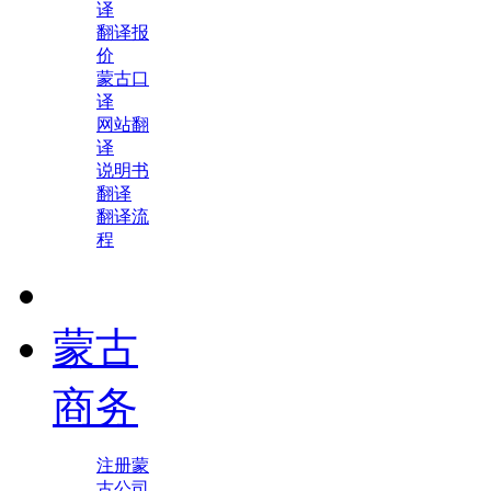
译
翻译报
价
蒙古口
译
网站翻
译
说明书
翻译
翻译流
程
蒙古
商务
注册蒙
古公司