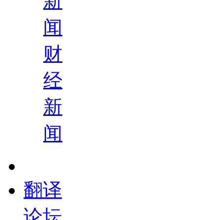
新
闻
财
经
新
闻
翻译
论坛