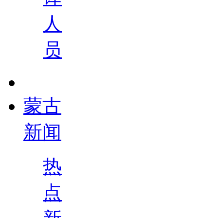
人
员
蒙古
新闻
热
点