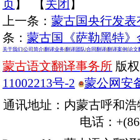
页
】 【
关闭
】
上一条：
蒙古国央行发表
条：
蒙古国《萨勒黑特》
关于我们
|
公司简介
|
翻译业务
|
翻译团队
|
合同翻译
|
翻译案例
|
论文
蒙古语文翻译事务所
版权所
11002213号-2
蒙公网安备 1
通讯地址：内蒙古呼和浩特
电话：+(86) 