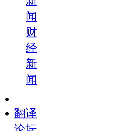
新
闻
财
经
新
闻
翻译
论坛