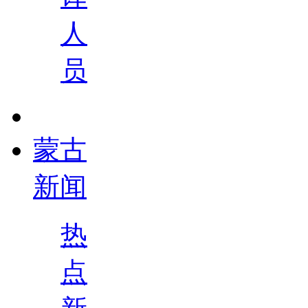
人
员
蒙古
新闻
热
点