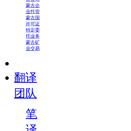
蒙古企
业托管
蒙古国
许可证
特定委
托业务
蒙古矿
业交易
翻译
团队
笔
译