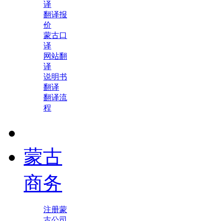
译
翻译报
价
蒙古口
译
网站翻
译
说明书
翻译
翻译流
程
蒙古
商务
注册蒙
古公司