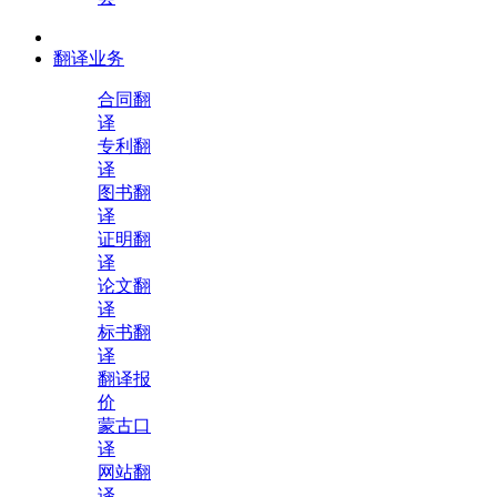
翻译业务
合同翻
译
专利翻
译
图书翻
译
证明翻
译
论文翻
译
标书翻
译
翻译报
价
蒙古口
译
网站翻
译