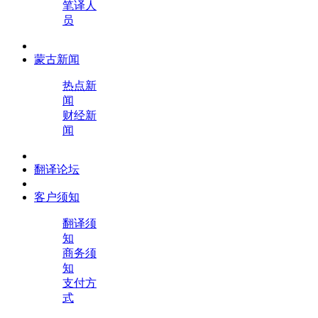
笔译人
员
蒙古新闻
热点新
闻
财经新
闻
翻译论坛
客户须知
翻译须
知
商务须
知
支付方
式