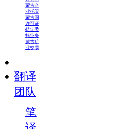
蒙古企
业托管
蒙古国
许可证
特定委
托业务
蒙古矿
业交易
翻译
团队
笔
译