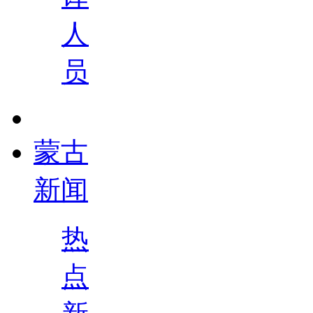
人
员
蒙古
新闻
热
点