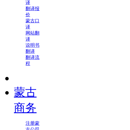
译
翻译报
价
蒙古口
译
网站翻
译
说明书
翻译
翻译流
程
蒙古
商务
注册蒙
古公司