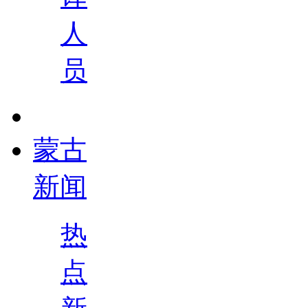
人
员
蒙古
新闻
热
点