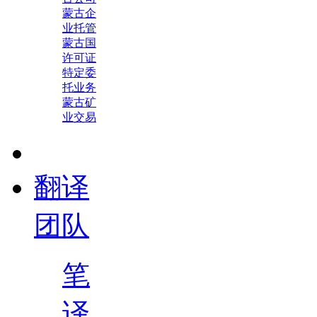
蒙古企
业托管
蒙古国
许可证
特定委
托业务
蒙古矿
业交易
翻译
团队
笔
译