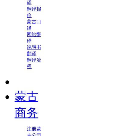
译
翻译报
价
蒙古口
译
网站翻
译
说明书
翻译
翻译流
程
蒙古
商务
注册蒙
古公司