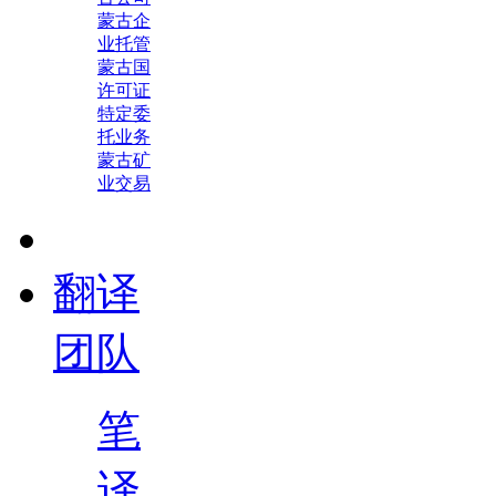
蒙古企
业托管
蒙古国
许可证
特定委
托业务
蒙古矿
业交易
翻译
团队
笔
译