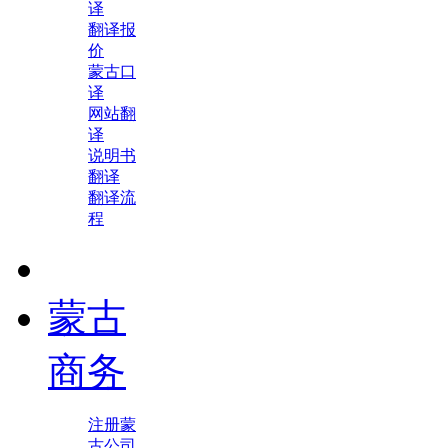
译
翻译报
价
蒙古口
译
网站翻
译
说明书
翻译
翻译流
程
蒙古
商务
注册蒙
古公司