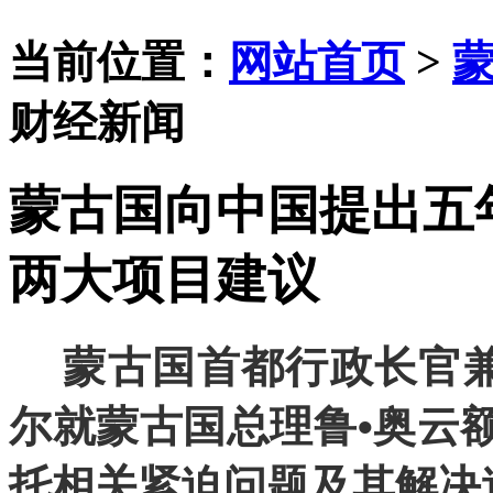
当前位置：
网站首页
>
财经新闻
蒙古国向中国提出五
两大项目建议
蒙古国首都行政长官兼
尔就蒙古国总理鲁•奥云
托相关紧迫问题及其解决