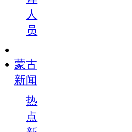
人
员
蒙古
新闻
热
点