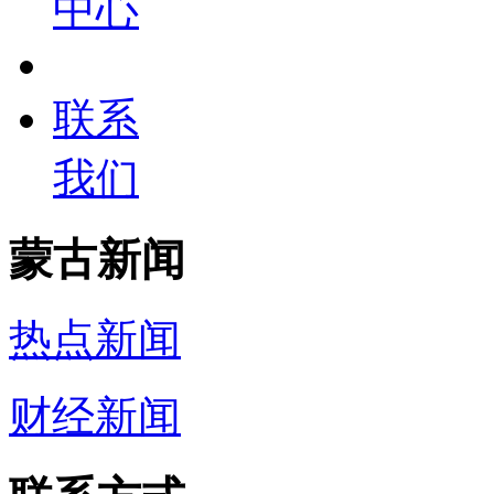
中心
联系
我们
蒙古新闻
热点新闻
财经新闻