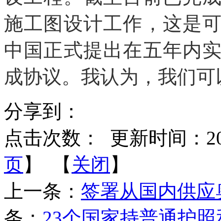
施工图设计工作，这是
中国正式提出在五年内
成协议。我认为，我们可
分享到：
点击次数：
更新时间：2022-
页
】 【
关闭
】
上一条：
签署从国内供应
条：
23个国家持普通护照