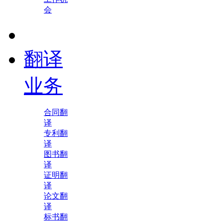
会
翻译
业务
合同翻
译
专利翻
译
图书翻
译
证明翻
译
论文翻
译
标书翻