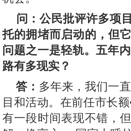
问：公民批评许多项
托的拥堵而启动的，但
问题之一是轻轨。五年内
路有多现实？
答：
多年来，我们一直
目和活动。在前任市长额
有一段时间表现不错，