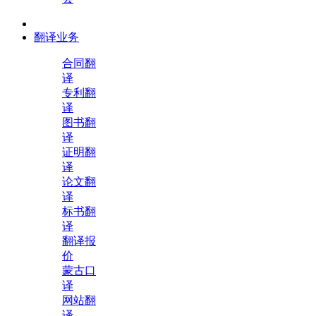
翻译业务
合同翻
译
专利翻
译
图书翻
译
证明翻
译
论文翻
译
标书翻
译
翻译报
价
蒙古口
译
网站翻
译