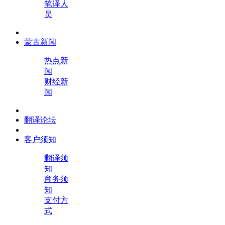
笔译人
员
蒙古新闻
热点新
闻
财经新
闻
翻译论坛
客户须知
翻译须
知
商务须
知
支付方
式