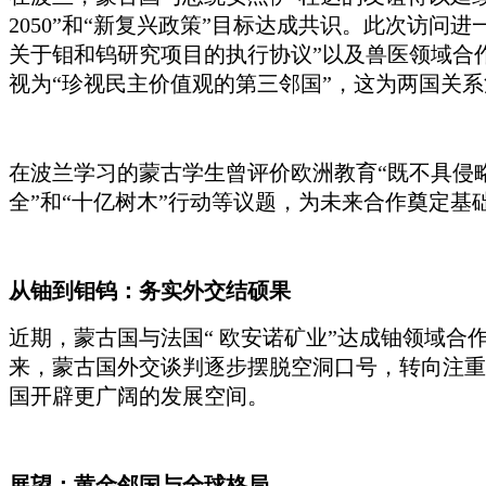
2050”和“新复兴政策”目标达成共识。此次访
关于钼和钨研究项目的执行协议”以及兽医领域合
视为“珍视民主价值观的第三邻国”，这为两国关
在波兰学习的蒙古学生曾评价欧洲教育
“既不具侵
全”和“十亿树木”
行动
等议题，为未来合作奠定基
从铀到钼钨：务实外交结硕果
近期，蒙古国与法国
“
欧安诺
矿业
”达成铀领域合
来，蒙古国外交谈判逐步摆脱空洞口号，转向注重
国开辟更广阔的发展空间。
展望：黄金邻国与全球格局