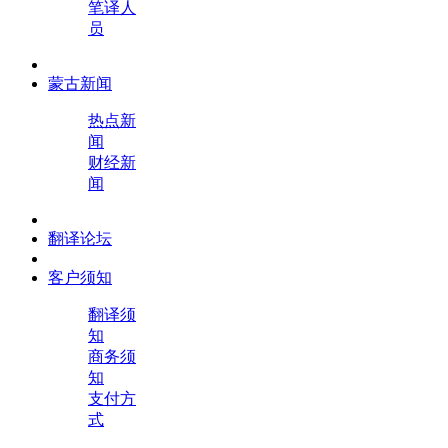
笔译人
员
蒙古新闻
热点新
闻
财经新
闻
翻译论坛
客户须知
翻译须
知
商务须
知
支付方
式