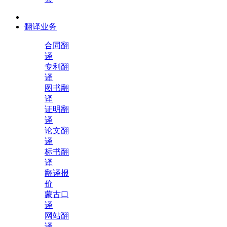
翻译业务
合同翻
译
专利翻
译
图书翻
译
证明翻
译
论文翻
译
标书翻
译
翻译报
价
蒙古口
译
网站翻
译