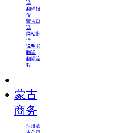
译
翻译报
价
蒙古口
译
网站翻
译
说明书
翻译
翻译流
程
蒙古
商务
注册蒙
古公司