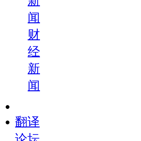
新
闻
财
经
新
闻
翻译
论坛