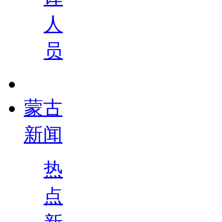
人
员
蒙古
新闻
热
点