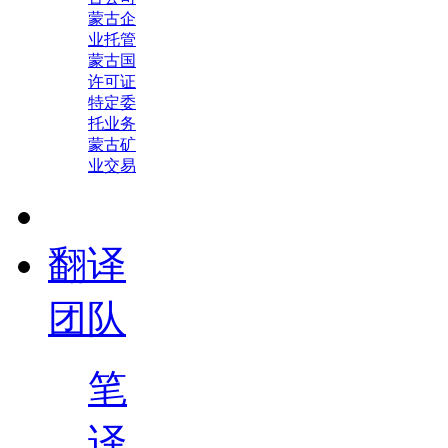
蒙古企
业托管
蒙古国
许可证
特定委
托业务
蒙古矿
业交易
翻译
团队
笔
译