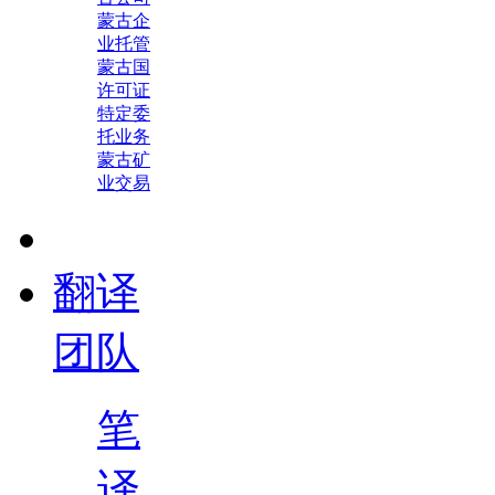
蒙古企
业托管
蒙古国
许可证
特定委
托业务
蒙古矿
业交易
翻译
团队
笔
译