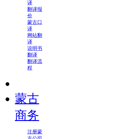
译
翻译报
价
蒙古口
译
网站翻
译
说明书
翻译
翻译流
程
蒙古
商务
注册蒙
古公司