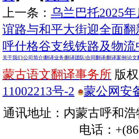
上一条：
乌兰巴托2025
谊路与和平大街迎全面翻
呼什格谷支线铁路及物流
关于我们
|
公司简介
|
翻译业务
|
翻译团队
|
合同翻译
|
翻译案例
|
论文
蒙古语文翻译事务所
版权所
11002213号-2
蒙公网安备 1
通讯地址：内蒙古呼和浩特
电话：+(86) 