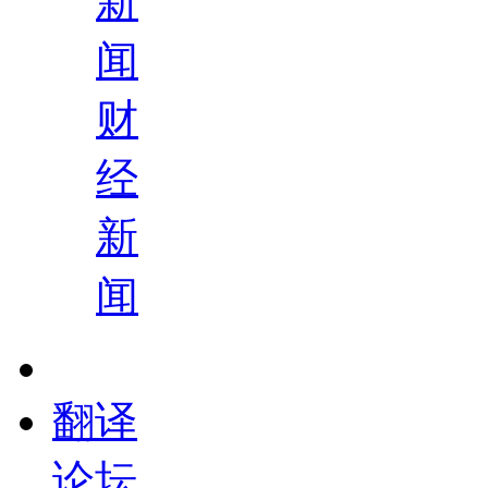
新
闻
财
经
新
闻
翻译
论坛