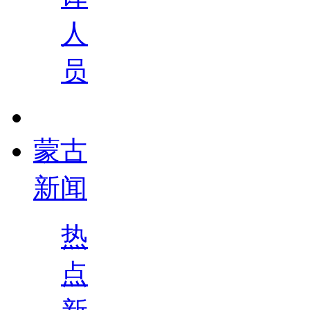
人
员
蒙古
新闻
热
点