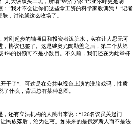
策仁则大谈双头羊羔，所谓“经济学家”巴亚尔呼更是胡
嚷：“我才不会让你们这些拿工资的科学家教训我！”记者
完肤，讨论就这么收场了。
，对刚起步的铀项目和投资者泼脏水，实在让人忍无可
推进，协议也签了。这是继奥尤陶勒盖之后，第二个从第
场4%的份额可不是小数目。不久前，我们还在为此举杯
就开干了”。可这是在公共电视台上演的洗脑戏码，性质
说了什么，背后总有某种意图。
，还有立法机构的人跳出来说：“126名议员关起门
，让民族落后，沦为乞丐。如果来的是俄罗斯人而不是法