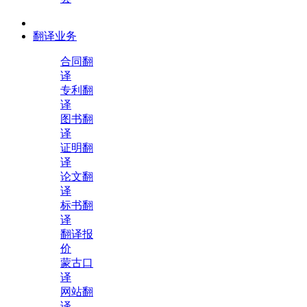
翻译业务
合同翻
译
专利翻
译
图书翻
译
证明翻
译
论文翻
译
标书翻
译
翻译报
价
蒙古口
译
网站翻
译