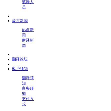
笔译人
员
蒙古新闻
热点新
闻
财经新
闻
翻译论坛
客户须知
翻译须
知
商务须
知
支付方
式