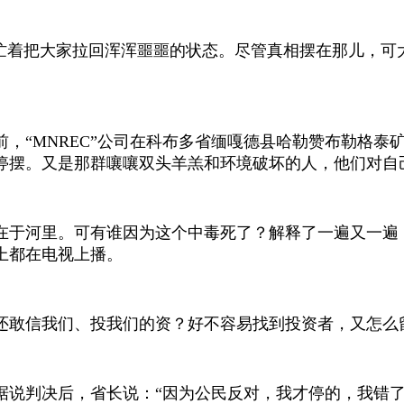
就忙着把大家拉回浑浑噩噩的状态。尽管真相摆在那儿，可
前，
“MNREC”公司在科布多省缅嘎德县哈勒赞布勒格泰
停摆。又是那群嚷嚷双头羊羔和环境破坏的人，他们对自
在于河里。可有谁因为这个中毒死了？解释了一遍又一遍
上都在电视上播。
还敢信我们、投我们的资？好不容易找到投资者，又怎么
据说判决后，省长说：
“因为公民反对，我才停的，我错