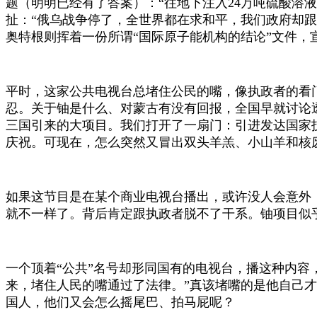
题（明明已经有了答案）：“往地下注入24万吨硫酸溶液
扯：“俄乌战争停了，全世界都在求和平，我们政府却跟
奥特
根
则挥着一份所谓“国际原子能机构的结论”文件，
平时，这家公共电视台总堵住公民的嘴，像执政者的看
忍。关于铀是什么、对蒙古有没有回报，全国早就讨论
三国引来的大项目。我们打开了一扇门：引进发达国家
庆祝。可现在，怎么突然又冒出双头羊羔、小山羊和核
如果这节目是在某个商业电视台播出，或许没人会意外
就不一样了。背后肯定跟执政者脱不了干系。铀项目似
一个顶着
“公共”名号却形同国有的电视台，播这种内容
来，堵住人民的嘴通过了法律。”真该堵嘴的是他自己
国人，他们又会怎么摇尾巴、拍马屁呢？