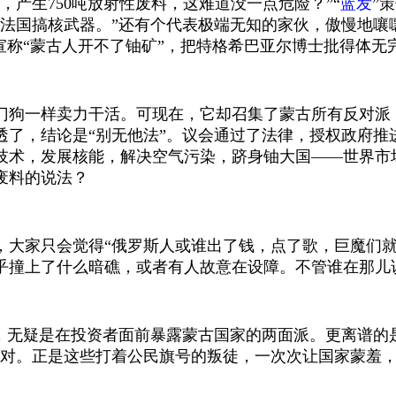
，产生750吨放射性废料，这难道没一点危险？”“
蓝发
”
法国搞核武器。”还有个代表极端无知的家伙，傲慢地嚷
宣称“蒙古人开不了铀矿”，把特格希巴亚尔博士批得体无
门狗一样卖力干活。可现在，它却召集了蒙古所有反对派
透了，结论是
“别无他法”。议会通过了法律，授权政府
技术，发展核能，解决空气污染，跻身铀大国——世界市
废料的说法？
，大家只会觉得
“俄罗斯人或谁出了钱，点了歌，巨魔们
乎撞上了什么暗礁，或者有人故意在设障。不管谁在那儿
，无疑是在投资者面前暴露蒙古国家的两面派。更离谱的是
才对。正是这些打着公民旗号的叛徒，一次次让国家蒙羞