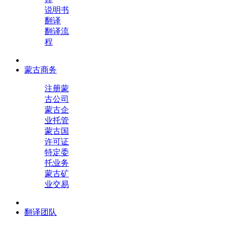
说明书
翻译
翻译流
程
蒙古商务
注册蒙
古公司
蒙古企
业托管
蒙古国
许可证
特定委
托业务
蒙古矿
业交易
翻译团队