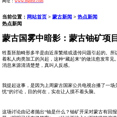
网址：
www.mgltxt.com
当前位置：
网站首页
>
蒙古新闻
>
热点新闻
热点新闻
蒙古国雾中暗影：蒙古铀矿项
牲畜胚胎畸形多半是由近亲繁殖或遗传问题引起的。所
着私人肉类加工的兴起，这种“藏起来”的做法愈发常
消息来源清清楚楚，真叫人反感。
我提起这事，是因为上周蒙古国家公共电视台播了一场
忧”的讨论，目的何在，实在让人摸不着头脑。
这场讨论由记者抛出
“铀是什么？铀矿开采对蒙古有回