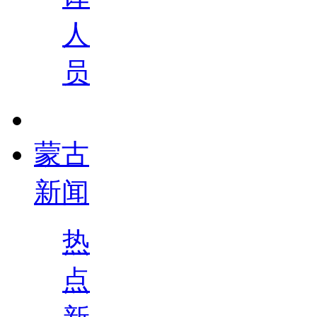
人
员
蒙古
新闻
热
点