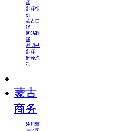
译
翻译报
价
蒙古口
译
网站翻
译
说明书
翻译
翻译流
程
蒙古
商务
注册蒙
古公司