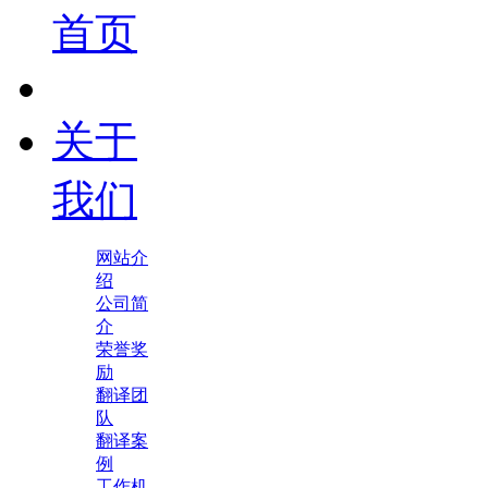
首页
关于
我们
网站介
绍
公司简
介
荣誉奖
励
翻译团
队
翻译案
例
工作机