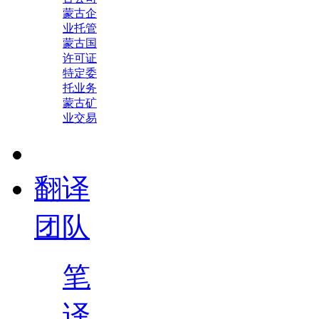
蒙古企
业托管
蒙古国
许可证
特定委
托业务
蒙古矿
业交易
翻译
团队
笔
译