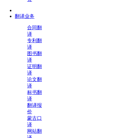
翻译业务
合同翻
译
专利翻
译
图书翻
译
证明翻
译
论文翻
译
标书翻
译
翻译报
价
蒙古口
译
网站翻
译