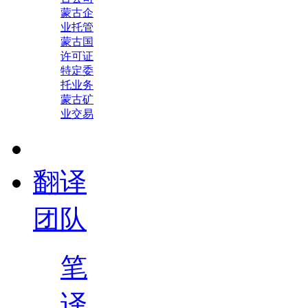
蒙古企
业托管
蒙古国
许可证
特定委
托业务
蒙古矿
业交易
翻译
团队
笔
译