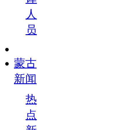
人
员
蒙古
新闻
热
点