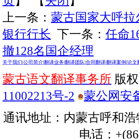
页
】 【
关闭
】
上一条：
蒙古国家大呼拉
银行行长
下一条：
任命
撤128名国企经理
关于我们
|
公司简介
|
翻译业务
|
翻译团队
|
合同翻译
|
翻译案例
|
论文
蒙古语文翻译事务所
版权所
11002213号-2
蒙公网安备 1
通讯地址：内蒙古呼和浩特
电话：+(86) 