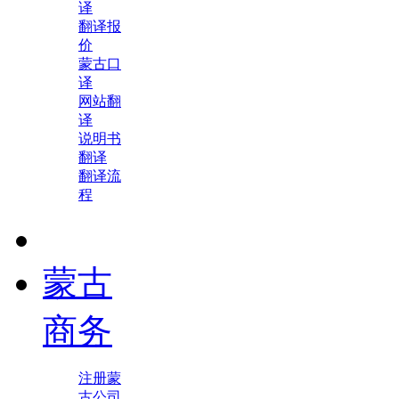
译
翻译报
价
蒙古口
译
网站翻
译
说明书
翻译
翻译流
程
蒙古
商务
注册蒙
古公司