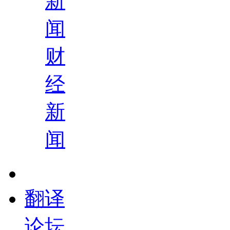
新
闻
财
经
新
闻
翻译
论坛