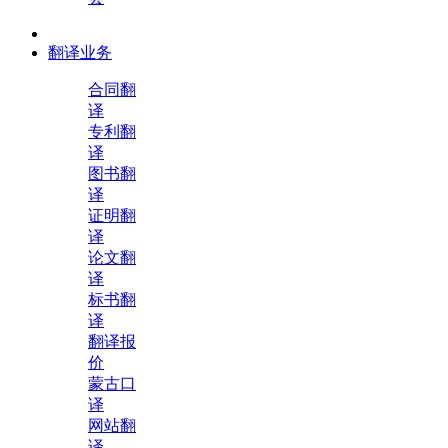
翻译业务
合同翻
译
专利翻
译
图书翻
译
证明翻
译
论文翻
译
标书翻
译
翻译报
价
蒙古口
译
网站翻
译