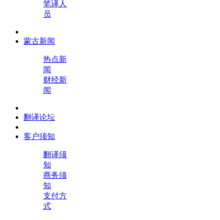
笔译人
员
蒙古新闻
热点新
闻
财经新
闻
翻译论坛
客户须知
翻译须
知
商务须
知
支付方
式