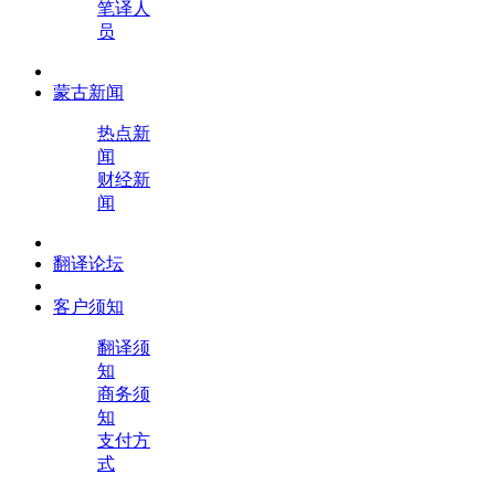
笔译人
员
蒙古新闻
热点新
闻
财经新
闻
翻译论坛
客户须知
翻译须
知
商务须
知
支付方
式