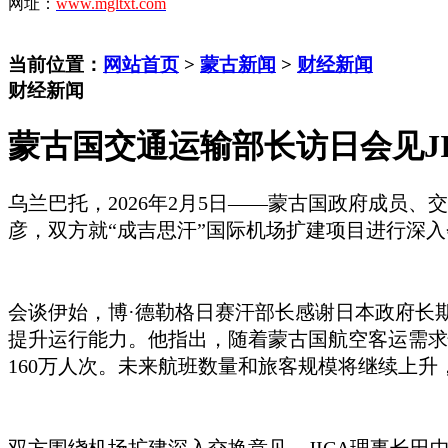
网址：
www.mgltxt.com
当前位置：
网站首页
>
蒙古新闻
>
财经新闻
财经新闻
蒙古国交通运输部长访日会见J
乌兰巴托，
2026年2月5日——
蒙古国政府成员、
交
彦
，双方就
“成吉思汗”国际机场扩建项目进行深
会谈伊始，
博
·德勒格日赛汗
部长感谢日本政府长
提升运行能力。他指出，随着蒙古国航空客运需求快
160万人次。未来航班数量和旅客规模将继续上