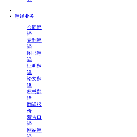
翻译业务
合同翻
译
专利翻
译
图书翻
译
证明翻
译
论文翻
译
标书翻
译
翻译报
价
蒙古口
译
网站翻
译