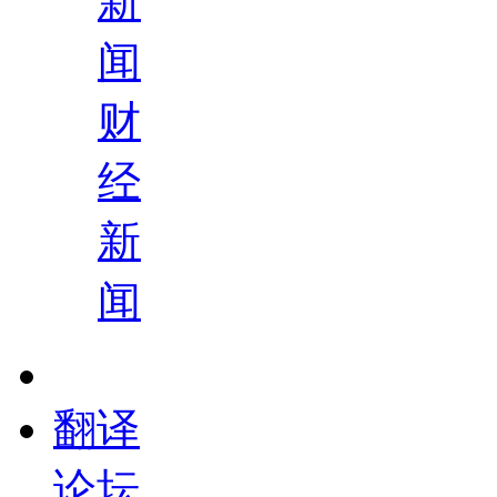
新
闻
财
经
新
闻
翻译
论坛