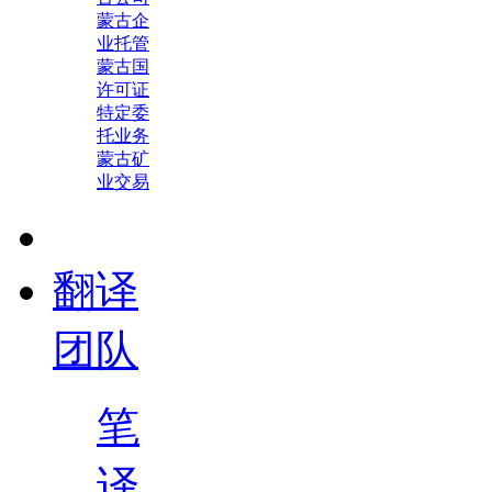
蒙古企
业托管
蒙古国
许可证
特定委
托业务
蒙古矿
业交易
翻译
团队
笔
译