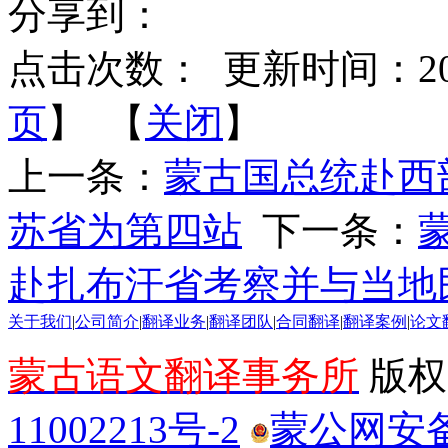
分享到：
点击次数：
更新时间：2026-
页
】 【
关闭
】
上一条：
蒙古国总统赴西
苏省为第四站
下一条：
赴扎布汗省考察并与当地
关于我们
|
公司简介
|
翻译业务
|
翻译团队
|
合同翻译
|
翻译案例
|
论文
蒙古语文翻译事务所
版权所
11002213号-2
蒙公网安备 1