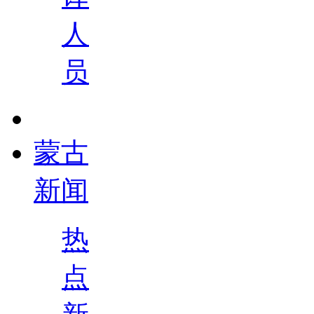
人
员
蒙古
新闻
热
点