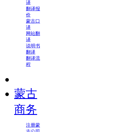
译
翻译报
价
蒙古口
译
网站翻
译
说明书
翻译
翻译流
程
蒙古
商务
注册蒙
古公司