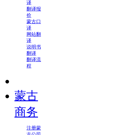
译
翻译报
价
蒙古口
译
网站翻
译
说明书
翻译
翻译流
程
蒙古
商务
注册蒙
古公司