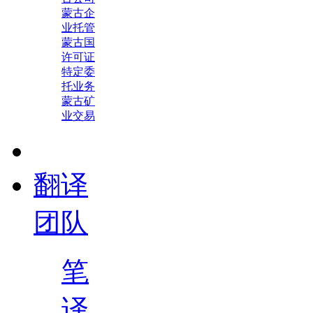
蒙古企
业托管
蒙古国
许可证
特定委
托业务
蒙古矿
业交易
翻译
团队
笔
译