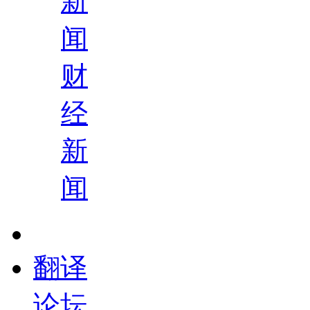
新
闻
财
经
新
闻
翻译
论坛