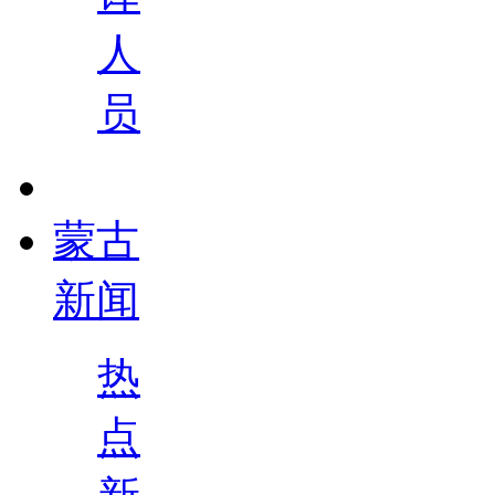
人
员
蒙古
新闻
热
点