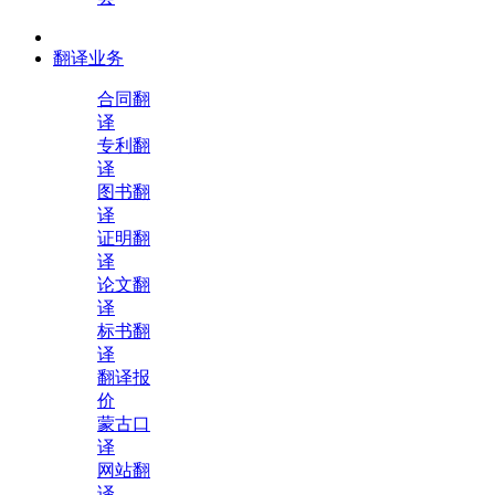
翻译业务
合同翻
译
专利翻
译
图书翻
译
证明翻
译
论文翻
译
标书翻
译
翻译报
价
蒙古口
译
网站翻
译