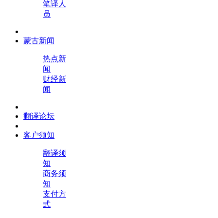
笔译人
员
蒙古新闻
热点新
闻
财经新
闻
翻译论坛
客户须知
翻译须
知
商务须
知
支付方
式