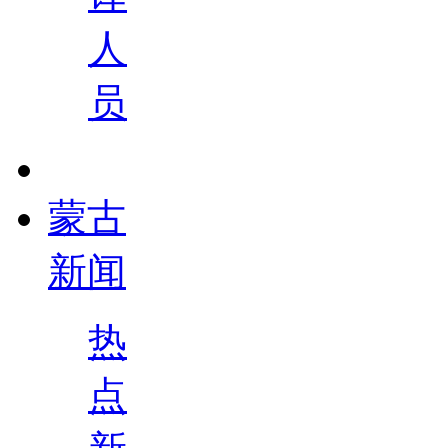
人
员
蒙古
新闻
热
点