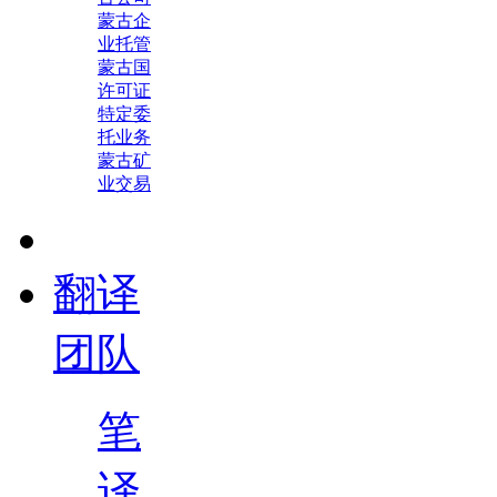
蒙古企
业托管
蒙古国
许可证
特定委
托业务
蒙古矿
业交易
翻译
团队
笔
译