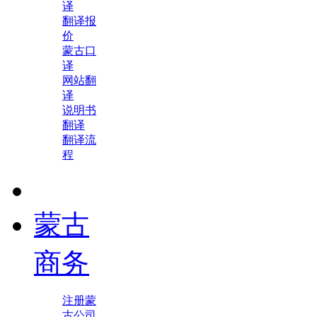
译
翻译报
价
蒙古口
译
网站翻
译
说明书
翻译
翻译流
程
蒙古
商务
注册蒙
古公司