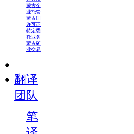
蒙古企
业托管
蒙古国
许可证
特定委
托业务
蒙古矿
业交易
翻译
团队
笔
译