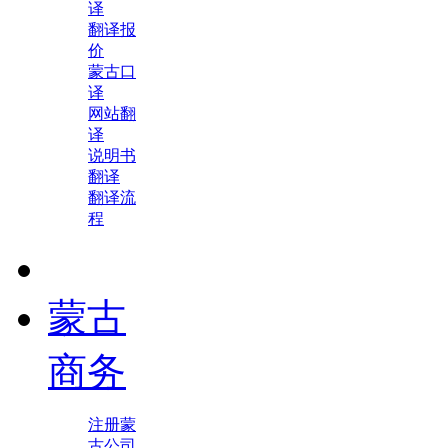
译
翻译报
价
蒙古口
译
网站翻
译
说明书
翻译
翻译流
程
蒙古
商务
注册蒙
古公司