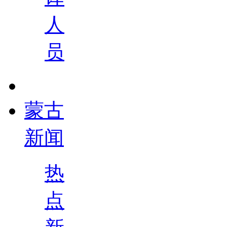
人
员
蒙古
新闻
热
点