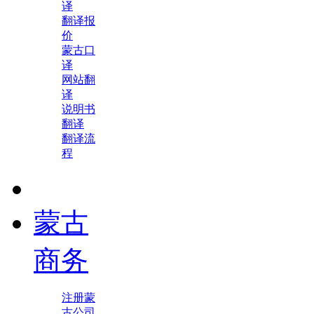
译
翻译报
价
蒙古口
译
网站翻
译
说明书
翻译
翻译流
程
蒙古
商务
注册蒙
古公司