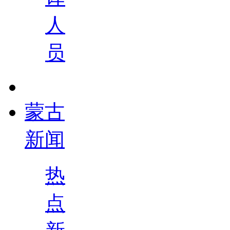
人
员
蒙古
新闻
热
点