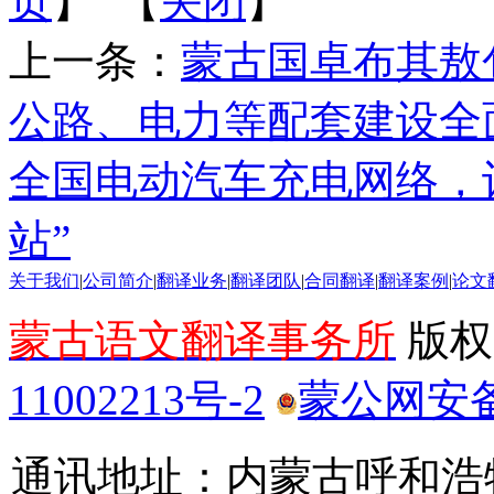
页
】 【
关闭
】
上一条：
蒙古国卓布其敖
公路、电力等配套建设全
全国电动汽车充电网络，计
站”
关于我们
|
公司简介
|
翻译业务
|
翻译团队
|
合同翻译
|
翻译案例
|
论文
蒙古语文翻译事务所
版权所
11002213号-2
蒙公网安备 1
通讯地址：内蒙古呼和浩特