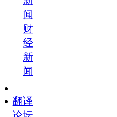
新
闻
财
经
新
闻
翻译
论坛