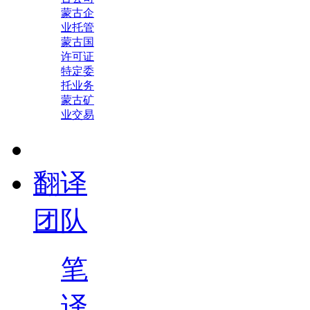
蒙古企
业托管
蒙古国
许可证
特定委
托业务
蒙古矿
业交易
翻译
团队
笔
译