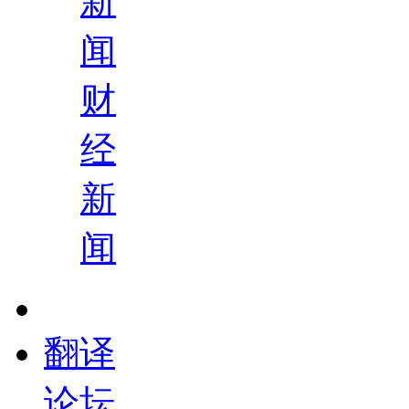
新
闻
财
经
新
闻
翻译
论坛