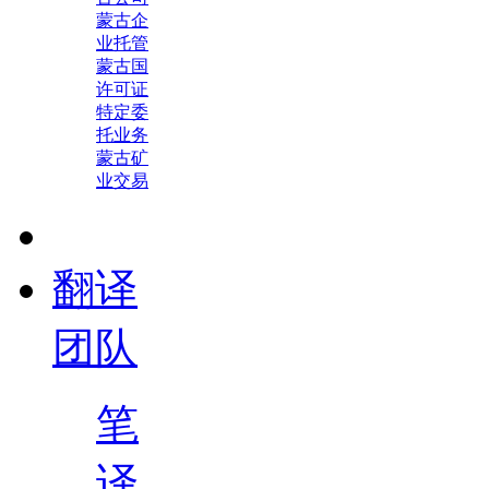
蒙古企
业托管
蒙古国
许可证
特定委
托业务
蒙古矿
业交易
翻译
团队
笔
译