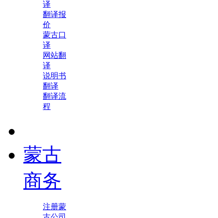
译
翻译报
价
蒙古口
译
网站翻
译
说明书
翻译
翻译流
程
蒙古
商务
注册蒙
古公司