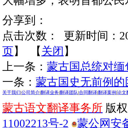
大幅增多，表明首都公民
分享到：
点击次数：
更新时间：2016-
页
】 【
关闭
】
上一条：
蒙古国总统对缅
一条：
蒙古国史无前例的团
关于我们
|
公司简介
|
翻译业务
|
翻译团队
|
合同翻译
|
翻译案例
|
论文
蒙古语文翻译事务所
版权所
11002213号-2
蒙公网安备 1