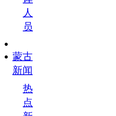
人
员
蒙古
新闻
热
点