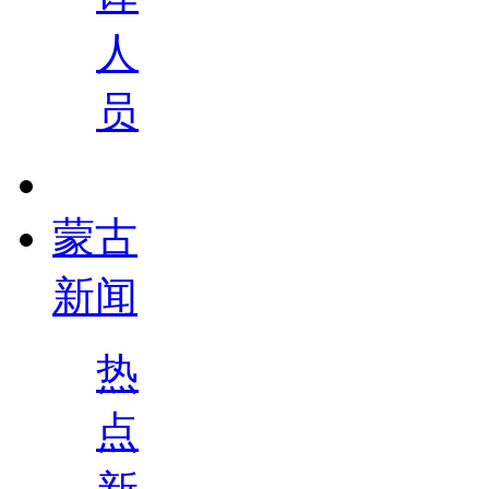
人
员
蒙古
新闻
热
点