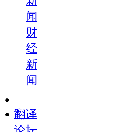
新
闻
财
经
新
闻
翻译
论坛