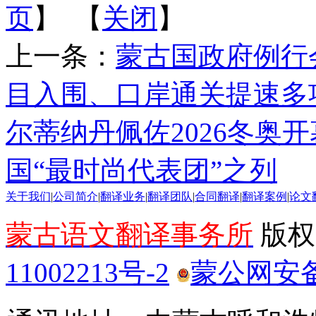
页
】 【
关闭
】
上一条：
蒙古国政府例行
目入围、口岸通关提速多
尔蒂纳丹佩佐2026冬奥
国“最时尚代表团”之列
关于我们
|
公司简介
|
翻译业务
|
翻译团队
|
合同翻译
|
翻译案例
|
论文
蒙古语文翻译事务所
版权所
11002213号-2
蒙公网安备 1