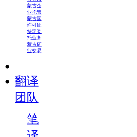
蒙古企
业托管
蒙古国
许可证
特定委
托业务
蒙古矿
业交易
翻译
团队
笔
译