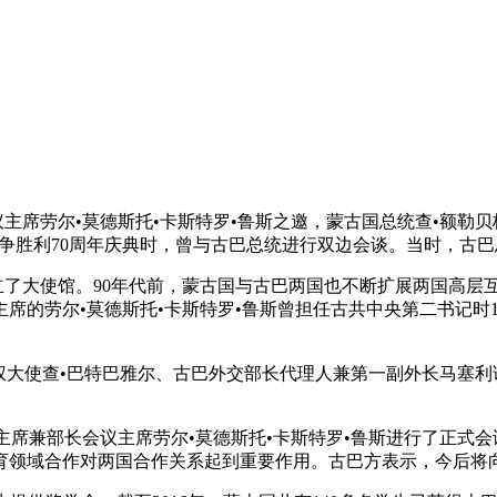
劳尔•莫德斯托•卡斯特罗•鲁斯之邀，蒙古国总统查•额勒贝格道
争胜利70周年庆典时，曾与古巴总统进行双边会谈。当时，古
立了大使馆。90年代前，蒙古国与古巴两国也不断扩展两国高层互访
的劳尔•莫德斯托•卡斯特罗•鲁斯曾担任古共中央第二书记时19
大使查•巴特巴雅尔、古巴外交部长代理人兼第一副外长马塞利
席兼部长会议主席劳尔•莫德斯托•卡斯特罗•鲁斯进行了正式会
育领域合作对两国合作关系起到重要作用。古巴方表示，今后将