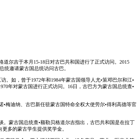
尔吉于本月15-18日对古巴共和国进行了正式访问。2015
巴总统邀请蒙古国总统访问古巴。
。如，曾于1972年和1984年蒙古国领导人尤•策邓巴尔和江•
70年对蒙古国进行正式访问。16日，古巴方为蒙古国总统查•
诺•梅迪纳、古巴新任驻蒙古国特命全权大使劳尔•得利高德等官
谈。蒙古国总统查•额勒贝格道尔吉指出，古巴共和国是在拉丁
向更多的蒙古学生提供奖学金。