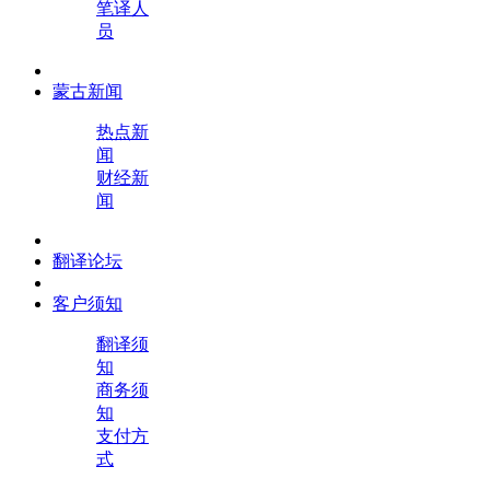
笔译人
员
蒙古新闻
热点新
闻
财经新
闻
翻译论坛
客户须知
翻译须
知
商务须
知
支付方
式