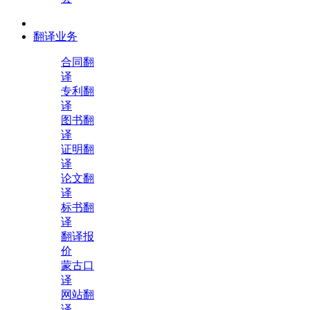
翻译业务
合同翻
译
专利翻
译
图书翻
译
证明翻
译
论文翻
译
标书翻
译
翻译报
价
蒙古口
译
网站翻
译