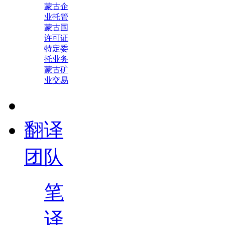
蒙古企
业托管
蒙古国
许可证
特定委
托业务
蒙古矿
业交易
翻译
团队
笔
译