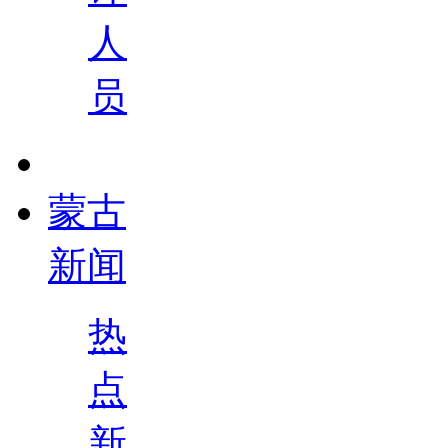
人
员
蒙古
新闻
热
点
新