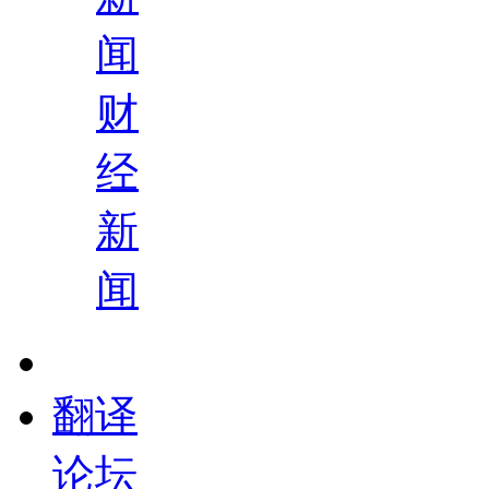
闻
财
经
新
闻
翻译
论坛