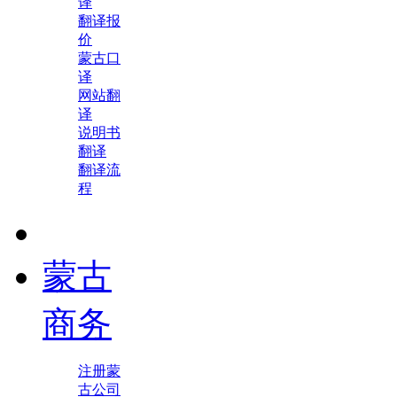
译
翻译报
价
蒙古口
译
网站翻
译
说明书
翻译
翻译流
程
蒙古
商务
注册蒙
古公司