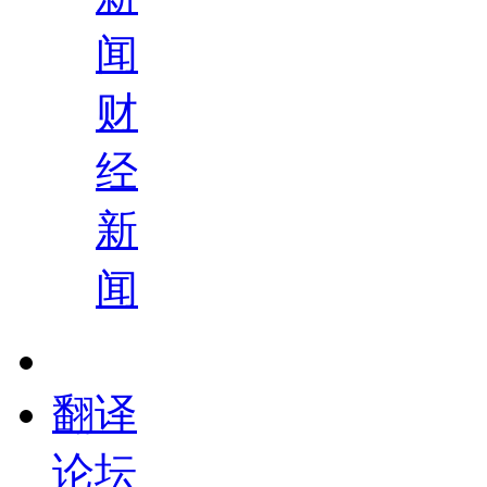
闻
财
经
新
闻
翻译
论坛