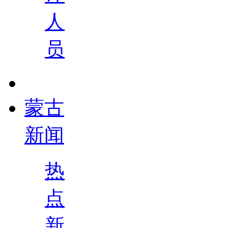
人
员
蒙古
新闻
热
点
新