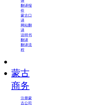
译
翻译报
价
蒙古口
译
网站翻
译
说明书
翻译
翻译流
程
蒙古
商务
注册蒙
古公司