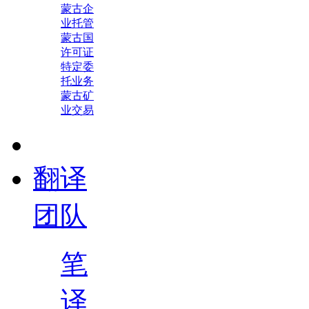
蒙古企
业托管
蒙古国
许可证
特定委
托业务
蒙古矿
业交易
翻译
团队
笔
译