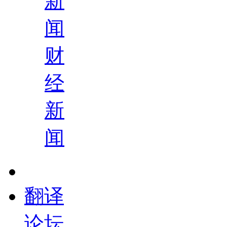
新
闻
财
经
新
闻
翻译
论坛