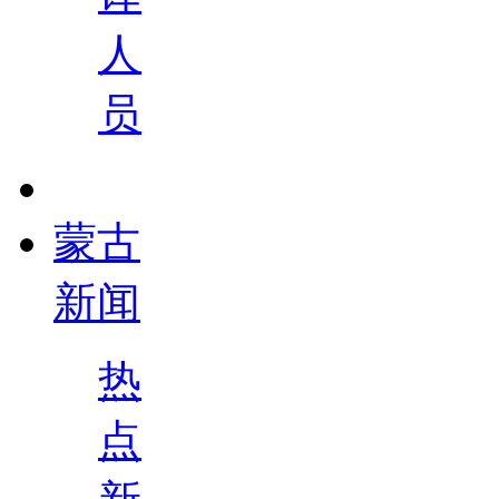
人
员
蒙古
新闻
热
点