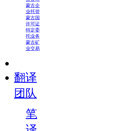
蒙古企
业托管
蒙古国
许可证
特定委
托业务
蒙古矿
业交易
翻译
团队
笔
译