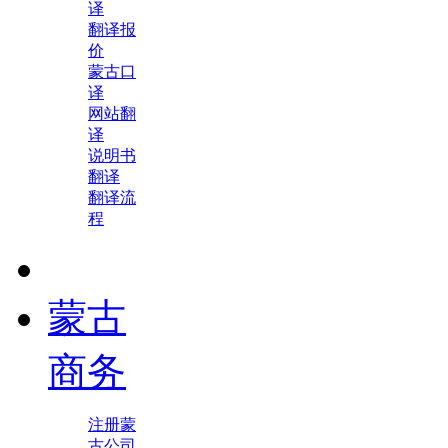
译
翻译报
价
蒙古口
译
网站翻
译
说明书
翻译
翻译流
程
蒙古
商务
注册蒙
古公司