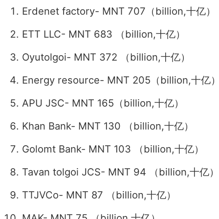
Erdenet factory- MNT 707
（
billion
,
十亿
）
ETT LLC- MNT 683
（
billion
,
十亿
）
Oyutolgoi- MNT 372
（
billion
,
十亿
）
Energy resource- MNT 205
（
billion
,
十亿
APU JSC- MNT 165
（
billion
,
十亿
）
Khan Bank- MNT 130
（
billion
,
十亿
）
Golomt Bank- MNT 103
（
billion
,
十亿
）
Tavan tolgoi JCS- MNT 94
（
billion
,
十亿
TTJVCo- MNT 87
（
billion
,
十亿
）
MAK- MNT 75
（
billion
,
十亿
）