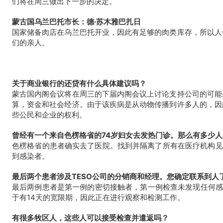
们将在周三做出下一步的决定。
蒙古国乌兰巴托市长：德·苏木雅巴扎日
国家储备肉店在乌兰巴托开业，因此有足够的肉类库存，所以人
们的亲人。
关于商业银行的还贷有什么具体建议吗？
蒙古国内阁会议将在周三的下届内阁会议上讨论支持公司的可能
算，资金和社会经济。由于该疾病是从动物传播到许多人的，因
些公民和企业的权利。
曾经有一个来自色楞格省的74岁妇女去发热门诊。那么有多少
色楞格省的患者确实去了医院。找到并隔离了所有在医疗机构见
到感染者。
最后两个患者涉及TESO公司的分销商和经理。您确定联系到人
最后两例患者是第一例的密切接触者，第一例检查未发现任何感染
于有14天的宽限期，因此正在进行观察和检测工作。
有很多牧区人，这些人可以接受检查并遣返吗？