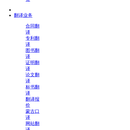
翻译业务
合同翻
译
专利翻
译
图书翻
译
证明翻
译
论文翻
译
标书翻
译
翻译报
价
蒙古口
译
网站翻
译