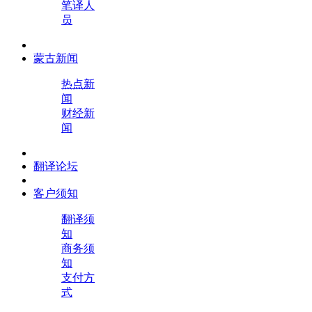
笔译人
员
蒙古新闻
热点新
闻
财经新
闻
翻译论坛
客户须知
翻译须
知
商务须
知
支付方
式