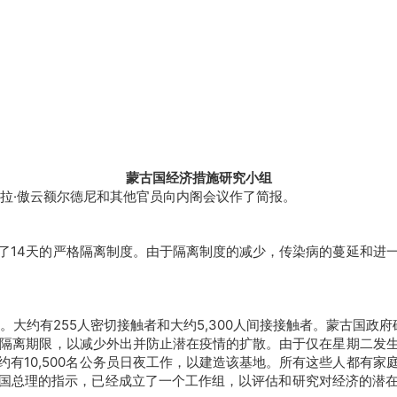
蒙古国经济措施研究小组
拉·傲云额尔德尼和其他官员向内阁会议作了简报。
了14天的严格隔离制度。由于隔离制度的减少，传染病的蔓延和进
约有255人密切接触者和大约5,300人间接接触者。蒙古国政府确
的隔离期限，以减少外出并防止潜在疫情的扩散。由于仅在星期二发
有10,500名公务员日夜工作，以建造该基地。所有这些人都有
国总理的指示，已经成立了一个工作组，以评估和研究对经济的潜