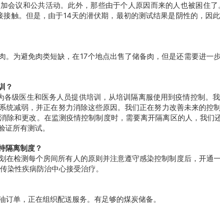
参加会议和公共活动。此外，那些由于个人原因而来的人也被困住
0位间接接触。但是，由于14天的潜伏期，最初的测试结果是阴性的，
470吨肉。为避免肉类短缺，在17个地点出售了储备肉，但是还需要
训？
为各级医生和医务人员提供培训，从培训隔离服使用到
疫情
控制。
系统减弱，并正在努力消除这些原因。我们正在努力改善未来的控
消除和更改。在监测
疫情
控制制度时，需要离开隔离区的人，我们还
验证所有测试。
持隔离制度？
划在检测每个房间所有人的原则并注意遵守感染控制制度后，开通
传染性疾病防治中心接受治疗。
的燃油订单，正在组织配送服务。有足够的煤炭储备。