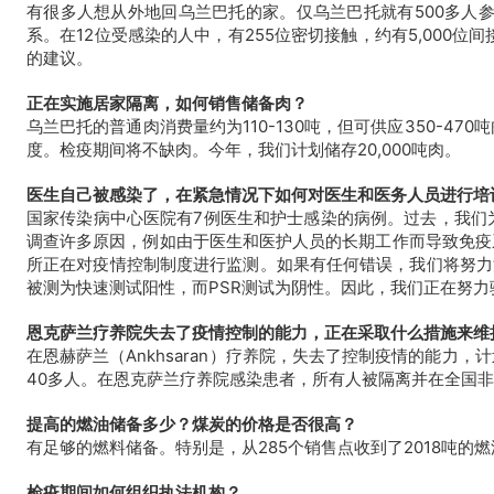
有很多人想从外地回乌兰巴托的家。仅乌兰巴托就有500多人
系。在12位受感染的人中，有255位密切接触，约有5,00
的建议。
正在实施居家隔离，如何销售储备肉？
乌兰巴托的普通肉消费量约为110-130吨，但可供应350-
度。检疫期间将不缺肉。今年，我们计划储存20,000吨肉。
医生自己被感染了，在紧急情况下如何对医生和医务人员进行培
国家传染病中心医院有7例医生和护士感染的病例。过去，我们
调查许多原因，例如由于医生和医护人员的长期工作而导致免疫
所正在对
疫情
控制制度进行监测。如果有任何错误，我们将努力
被测为快速测试阳性，而PSR测试为阴性。因此，我们正在努力
恩克萨兰疗养院失去了
疫情
控制的能力，正在采取什么措施来维
在恩赫萨兰（Ankhsaran）疗养院，失去了控制
疫情
的能力，
计
40多人。
在恩克萨兰疗养院感染患者，所有人被隔离并在全国非
提高的燃油储备多少？煤炭的价格是否很高？
有足够的燃料储备。特别是，从285个销售点收到了2018吨
检疫期间如何组织执法机构？