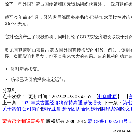
除了一些外国驻蒙古国使馆和国际贸易组织代表外，非政府组织
截至今年前8个月，经济发展部国务秘书哈·巴特加尔嘎拉在讨
357亿美元。
它对经济产生了积极影响，同时讨论了GDP或经济增长取决于外
奥尤陶勒盖矿山项目占蒙古国外国直接投资的41%。例如，谈
慢、负面影响和重复，也不会带来太大的效果。政府机构的稳定
吸引新的投资。
确保已吸引的投资稳定运行。
分享到：
点击次数：
更新时间：2022-09-28 03:42:55 【
打印此页
】 【
上一条：
2022年蒙古国经济将保持高通膨低增长
下一条：
第七
关于我们
|
公司简介
|
翻译业务
|
翻译团队
|
合同翻译
|
翻译案例
|
论文
蒙古语文翻译事务所
版权所有 2008-2015
蒙ICP备11002213号-2