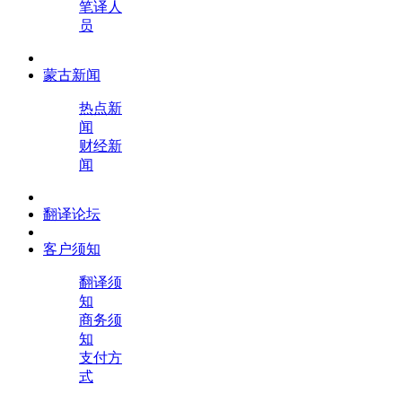
笔译人
员
蒙古新闻
热点新
闻
财经新
闻
翻译论坛
客户须知
翻译须
知
商务须
知
支付方
式