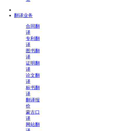
翻译业务
合同翻
译
专利翻
译
图书翻
译
证明翻
译
论文翻
译
标书翻
译
翻译报
价
蒙古口
译
网站翻
译