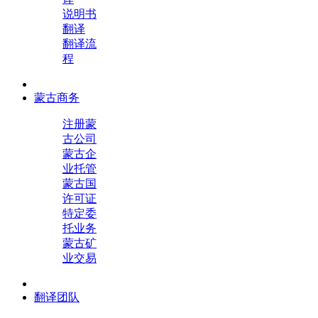
说明书
翻译
翻译流
程
蒙古商务
注册蒙
古公司
蒙古企
业托管
蒙古国
许可证
特定委
托业务
蒙古矿
业交易
翻译团队