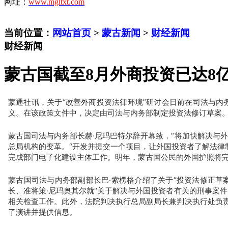
网址：
www.mgltxt.com
当前位置：
网站首页
>
蒙古新闻
>
财经新闻
财经新闻
蒙古国截至8月外商投资已达8
蒙通社讯，关于“改善外商投资法律环境”研讨会日前在司法与内务
义。在该政策文件中，决定由司法与内务部制定投资法修订草案
蒙古国司法与内务部长赫·尼玛巴特尔辞开幕致，“将加快解决与
总局机构的变革。“开发并提交一个项目，让外国投资者了解法
完成部门电子化建设主体工作。明年，蒙古国公民的外国护照将
蒙古国司法与内务部副部长巴·索楞格介绍了关于“投资法修正草
长、准将策·尼玛奥其尔就“关于解决与外国投资者有关的刑事案
相关检查工作。此外，法院判决执行总局副局长兼判决执行处负责
了演讲并提供信息。