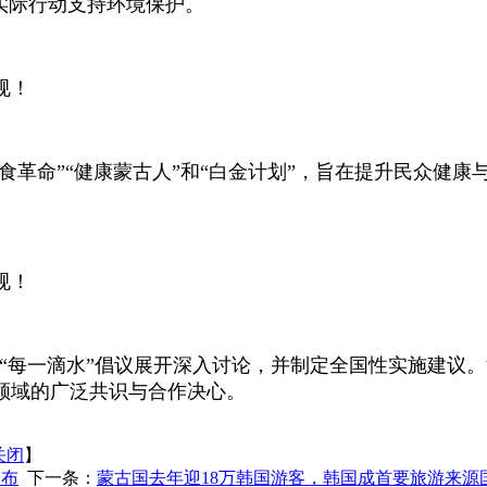
实际行动支持环境保护。
规！
粮食革命”“健康蒙古人”和“白金计划”，旨在提升民众健
规！
”和“每一滴水”倡议展开深入讨论，并制定全国性实施建
护领域的广泛共识与合作决心。
关闭
】
公布
下一条：
蒙古国去年迎18万韩国游客，韩国成首要旅游来源