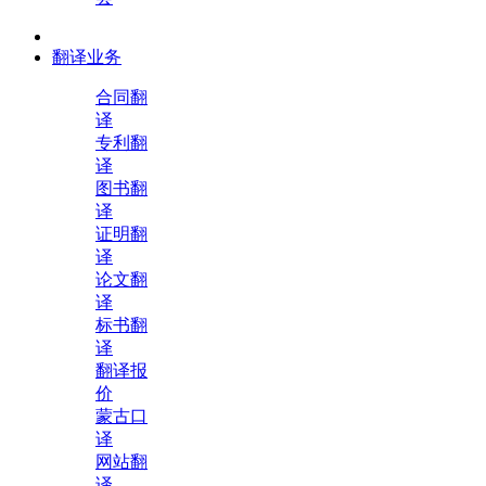
翻译业务
合同翻
译
专利翻
译
图书翻
译
证明翻
译
论文翻
译
标书翻
译
翻译报
价
蒙古口
译
网站翻
译