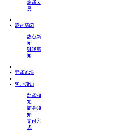
笔译人
员
蒙古新闻
热点新
闻
财经新
闻
翻译论坛
客户须知
翻译须
知
商务须
知
支付方
式