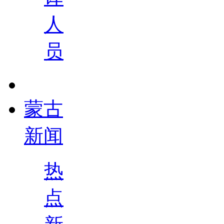
人
员
蒙古
新闻
热
点