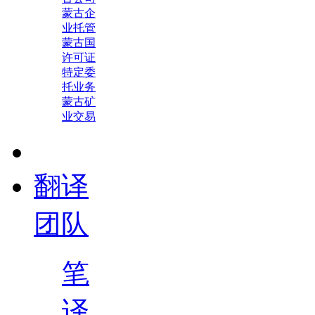
蒙古企
业托管
蒙古国
许可证
特定委
托业务
蒙古矿
业交易
翻译
团队
笔
译