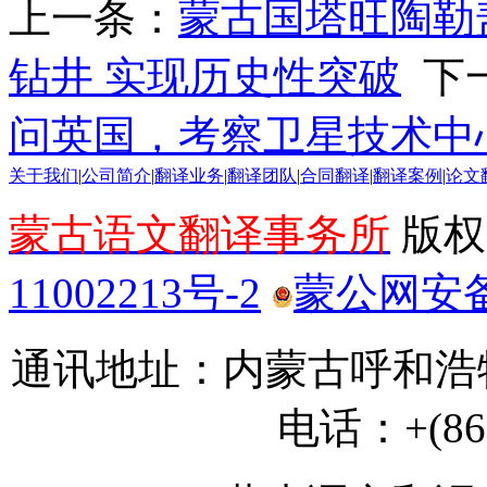
上一条：
蒙古国塔旺陶勒
钻井 实现历史性突破
下
问英国，考察卫星技术中
关于我们
|
公司简介
|
翻译业务
|
翻译团队
|
合同翻译
|
翻译案例
|
论文
蒙古语文翻译事务所
版权所
11002213号-2
蒙公网安备 1
通讯地址：内蒙古呼和浩特
电话：+(86) 