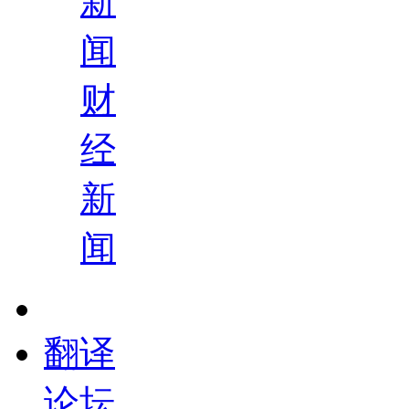
新
闻
财
经
新
闻
翻译
论坛