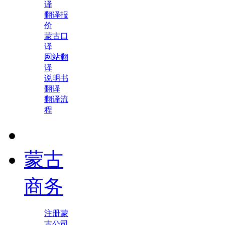
译
翻译报
价
蒙古口
译
网站翻
译
说明书
翻译
翻译流
程
蒙古
商务
注册蒙
古公司