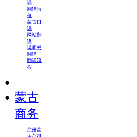
译
翻译报
价
蒙古口
译
网站翻
译
说明书
翻译
翻译流
程
蒙古
商务
注册蒙
古公司