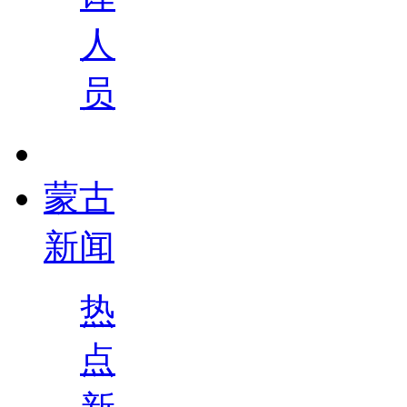
人
员
蒙古
新闻
热
点