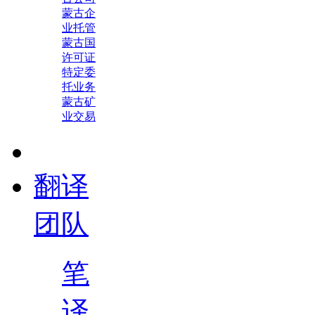
蒙古企
业托管
蒙古国
许可证
特定委
托业务
蒙古矿
业交易
翻译
团队
笔
译