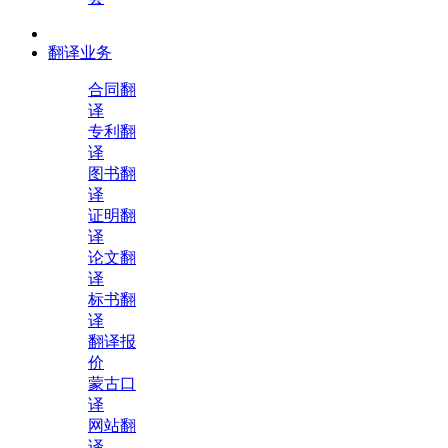
翻译业务
合同翻
译
专利翻
译
图书翻
译
证明翻
译
论文翻
译
标书翻
译
翻译报
价
蒙古口
译
网站翻
译