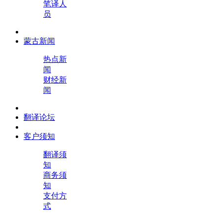
笔译人
员
蒙古新闻
热点新
闻
财经新
闻
翻译论坛
客户须知
翻译须
知
商务须
知
支付方
式