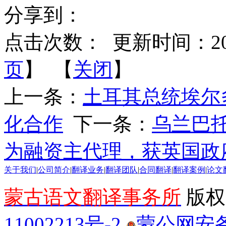
分享到：
点击次数：
更新时间：2025-
页
】 【
关闭
】
上一条：
土耳其总统埃尔
化合作
下一条：
乌兰巴托
为融资主代理，获英国政
关于我们
|
公司简介
|
翻译业务
|
翻译团队
|
合同翻译
|
翻译案例
|
论文
蒙古语文翻译事务所
版权所
11002213号-2
蒙公网安备 1