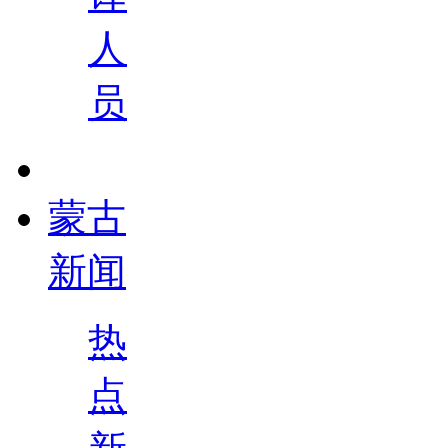
人
员
蒙古
新闻
热
点