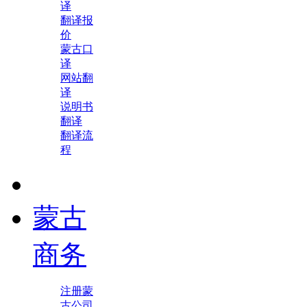
译
翻译报
价
蒙古口
译
网站翻
译
说明书
翻译
翻译流
程
蒙古
商务
注册蒙
古公司