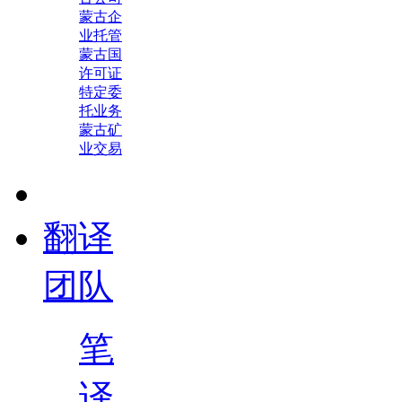
蒙古企
业托管
蒙古国
许可证
特定委
托业务
蒙古矿
业交易
翻译
团队
笔
译