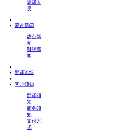
笔译人
员
蒙古新闻
热点新
闻
财经新
闻
翻译论坛
客户须知
翻译须
知
商务须
知
支付方
式