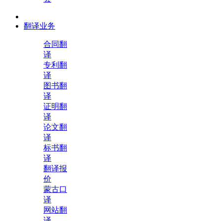
翻译业务
合同翻
译
专利翻
译
图书翻
译
证明翻
译
论文翻
译
标书翻
译
翻译报
价
蒙古口
译
网站翻
译