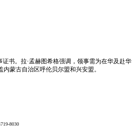
事证书。
拉
·孟赫图希格
强调，领事需为在华及赴华
盖内蒙古自治区呼伦贝尔
盟
和兴安盟。
9-8030