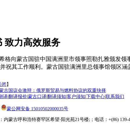
 致力高效服务
图希格
向蒙古国驻中国满洲里市领事照勒扎雅颁发领
并祝其工作顺利。蒙古国驻满洲里总领事馆领区涵
关闭
】
蒙古国议会激辩：俄罗斯贸易与燃料协议的双重抉择
翻译
|
翻译报价
|
蒙古口译
|
翻译须知
|
客户须知
|
下载中心
|
联系我们
蒙公网安备 15010502000035号
内蒙古呼和浩特赛罕区希望·阳光苑21号楼;；电话：+(86) 139-471