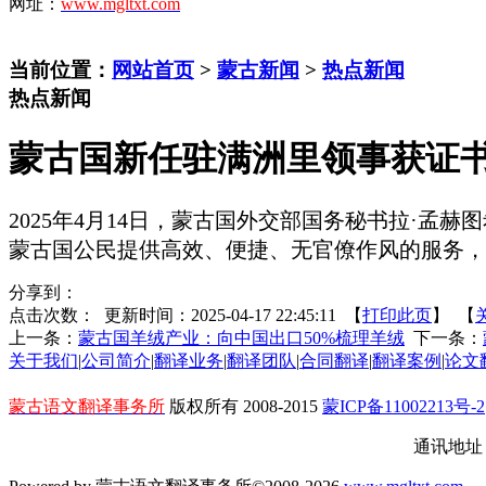
网址：
www.mgltxt.com
当前位置：
网站首页
>
蒙古新闻
>
热点新闻
热点新闻
蒙古国新任驻满洲里领事获证书
2025年4月14日，蒙古国外交部国务秘书
拉
·孟赫
蒙古
国
公民提供高效、便捷、无官僚作风的服务，
分享到：
点击次数：
更新时间：2025-04-17 22:45:11 【
打印此页
】 【
上一条：
蒙古国羊绒产业：向中国出口50%梳理羊绒
下一条：
关于我们
|
公司简介
|
翻译业务
|
翻译团队
|
合同翻译
|
翻译案例
|
论文
蒙古语文翻译事务所
版权所有 2008-2015
蒙ICP备11002213号-2
通讯地址：