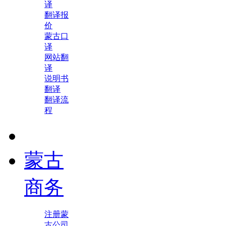
译
翻译报
价
蒙古口
译
网站翻
译
说明书
翻译
翻译流
程
蒙古
商务
注册蒙
古公司