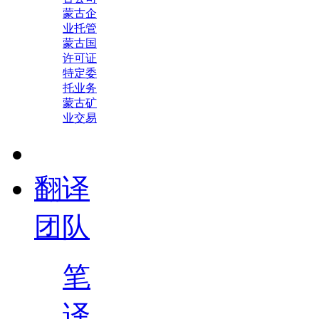
蒙古企
业托管
蒙古国
许可证
特定委
托业务
蒙古矿
业交易
翻译
团队
笔
译