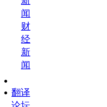
新
闻
财
经
新
闻
翻译
论坛