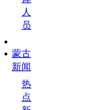
人
员
蒙古
新闻
热
点