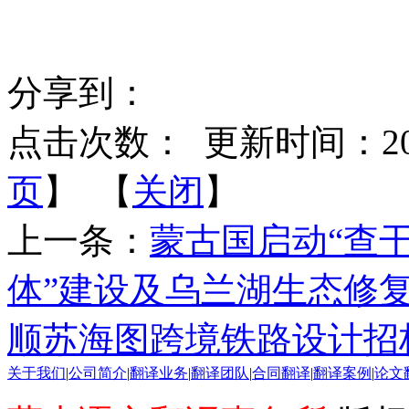
分享到：
点击次数：
更新时间：2025-
页
】 【
关闭
】
上一条：
蒙古国启动“查
体”建设及乌兰湖生态修
顺苏海图跨境铁路设计招标
关于我们
|
公司简介
|
翻译业务
|
翻译团队
|
合同翻译
|
翻译案例
|
论文