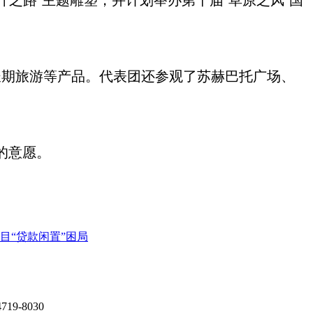
之路’主题雕塑，并计划举办第十届‘草原之风’国
长期旅游等产品。代表团还参观了苏赫巴托广场、
的意愿。
目“贷款闲置”困局
9-8030