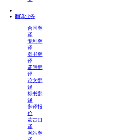
翻译业务
合同翻
译
专利翻
译
图书翻
译
证明翻
译
论文翻
译
标书翻
译
翻译报
价
蒙古口
译
网站翻
译