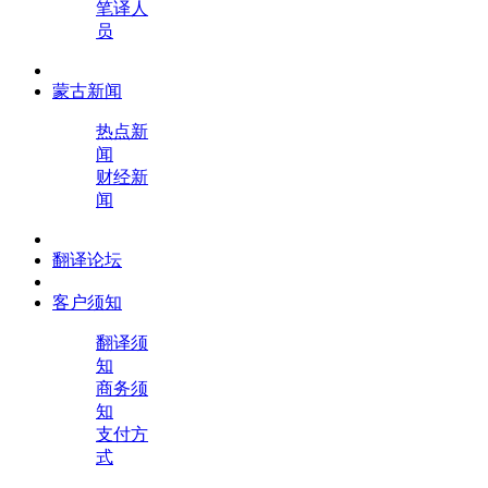
笔译人
员
蒙古新闻
热点新
闻
财经新
闻
翻译论坛
客户须知
翻译须
知
商务须
知
支付方
式