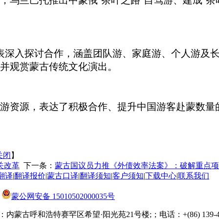
乌兰巴托推出中蒙俄‘茶叶之路’自驾游、建成‘茶叶
业代表深入探讨合作，涵盖团队游、家庭游、个人游及
并观赏蒙古传统文化演出。
游资源，表达了积极合作、提升中国游客赴蒙数量
关闭
】
关改革
下一条：
蒙古国议员力推《外债效率法案》：破解重点项
翻译
|
翻译报价
|
蒙古口译
|
翻译须知
|
客户须知
|
下载中心
|
联系我们
蒙公网安备 15010502000035号
内蒙古呼和浩特赛罕区希望·阳光苑21号楼;；电话：+(86) 139-471