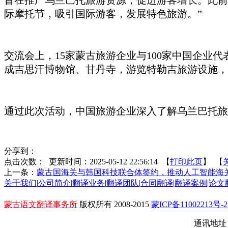
旨在推广乌兰巴托旅游资源，促进游客增长。此前，
际摩托节，吸引国际游客，发展特色旅游。”
交流会上，
15家蒙古旅游企业与100家中国企
成吉思汗博物馆、甘丹寺，游览特勒吉旅游设施，
通过此次活动，中国旅游企业深入了解乌兰巴托旅
分享到：
点击次数：
更新时间：2025-05-12 22:56:14 【
打印此页
】 【
上一条：
蒙古国海关与韩国科技联合体签约，推动人工智能海
关于我们
|
公司简介
|
翻译业务
|
翻译团队
|
合同翻译
|
翻译案例
|
论文
蒙古语文翻译事务所
版权所有 2008-2015
蒙ICP备11002213号-2
通讯地址：