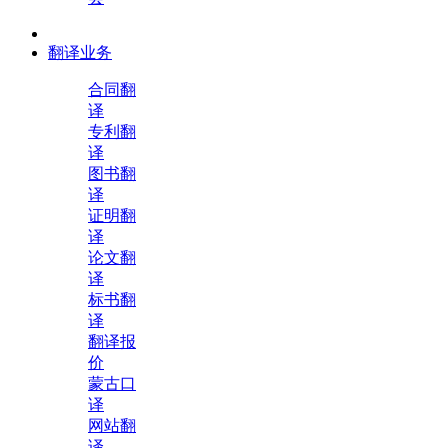
翻译业务
合同翻
译
专利翻
译
图书翻
译
证明翻
译
论文翻
译
标书翻
译
翻译报
价
蒙古口
译
网站翻
译