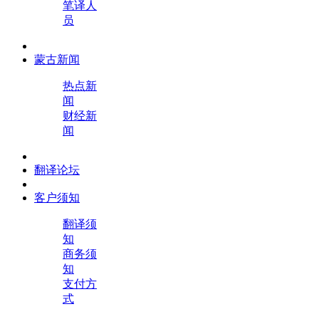
笔译人
员
蒙古新闻
热点新
闻
财经新
闻
翻译论坛
客户须知
翻译须
知
商务须
知
支付方
式