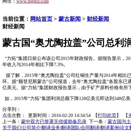
网址：
www.mgltxt.com
当前位置：
网站首页
>
蒙古新闻
>
财经新闻
财经新闻
蒙古国“奥尤陶拉盖”公司总利润
“力拓”集团日前公布该公司2015年财政报告。据报告显示，2
年收入与2014年相比下降7.3%。
据了解，2015年“奥尤陶拉盖”公司红铜生产量与2014年
环。据“额登尼斯蒙古”公司报道，去年“奥尤陶拉盖”各股东
亿美元。据“力拓”集团财政报告显示，由于矿产原料价格有所
如，2015年“力拓”集团利润总额下降128亿美元即达到34
分享到：
点击次数：
更新时间：2016-02-20 14:34:54 【
打印此页
】 【
上一条：
蒙中双方已签署无偿援助备忘录
下一条：
蒙古国与土
关于我们
|
公司简介
|
翻译业务
|
翻译团队
|
合同翻译
|
翻译案例
|
论文