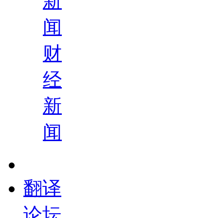
新
闻
财
经
新
闻
翻译
论坛