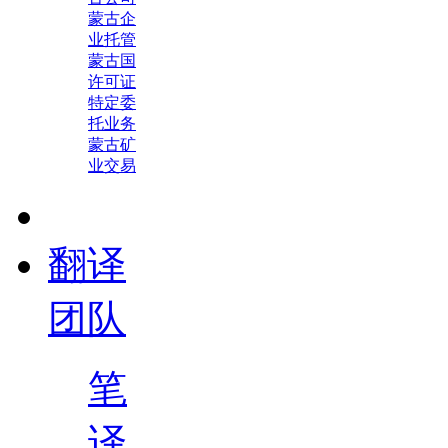
蒙古企
业托管
蒙古国
许可证
特定委
托业务
蒙古矿
业交易
翻译
团队
笔
译