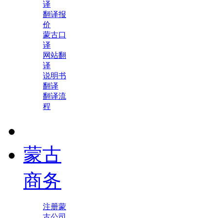
译
翻译报
价
蒙古口
译
网站翻
译
说明书
翻译
翻译流
程
蒙古
商务
注册蒙
古公司