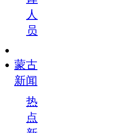
人
员
蒙古
新闻
热
点